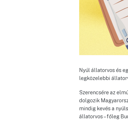
Nyúl állatorvos és e
legközelebbi állator
Szerencsére az elmúl
dolgozik Magyarorsz
mindig kevés a nyúls
állatorvos – főleg Bu