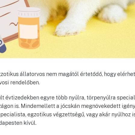
gzotikus állatorvos nem magától értetődő, hogy elérhe
vosi rendelőben.
t évtizedekben egyre több nyúlra, törpenyúlra special
ágon is. Mindemellett a jócskán megnövekedett igén
pecialista, egzotikus végzettségű, vagy akár nyúlhoz i
dapesten kívül.