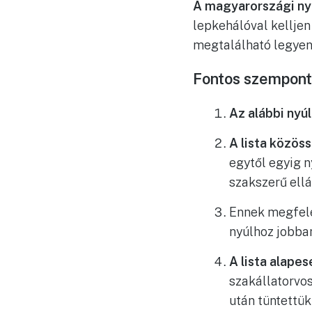
A magyarországi nyu
lepkehálóval kellje
megtalálható legyene
Fontos szemponto
Az alábbi nyúl
A lista közöss
egytől egyig n
szakszerű ell
Ennek megfel
nyúlhoz jobban
A lista alape
szakállatorvos
után tüntettük 