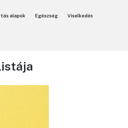
rtás alapok
Egészség
Viselkedés
istája