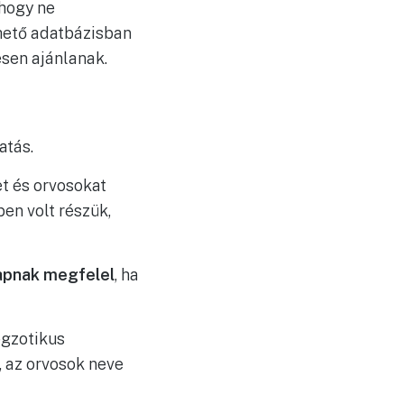
 hogy ne
hető adatbázisban
esen ajánlanak.
atás.
t és orvosokat
ben volt részük,
alapnak megfelel
, ha
egzotikus
, az orvosok neve