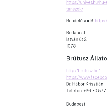
https://univet.hu/h
tanszek/
Rendelési idő:
https:
Budapest
István út 2.
1078
Brútusz Állat
http://brutusz.hu/
https://www.facebo
Dr. Hábor Krisztián
Telefon: +36 70 577
Budapest