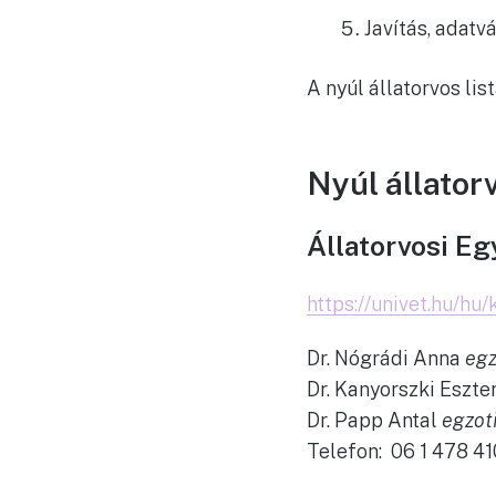
Javítás, adat
A nyúl állatorvos lis
Nyúl állator
Állatorvosi E
https://univet.hu/hu/
Dr. Nógrádi Anna
egz
Dr. Kanyorszki Eszt
Dr. Papp Antal
egzot
Telefon: 06 1 478 4