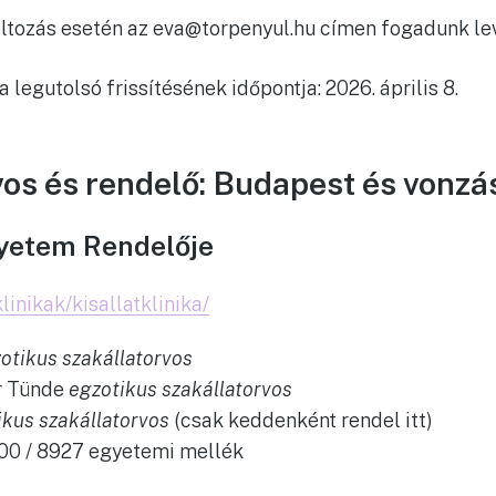
változás esetén az eva@torpenyul.hu címen fogadunk le
ta legutolsó frissítésének időpontja: 2026. április 8.
vos és rendelő: Budapest és vonzá
gyetem Rendelője
klinikak/kisallatklinika/
otikus szakállatorvos
er Tünde
egzotikus szakállatorvos
ikus szakállatorvos
(csak keddenként rendel itt)
100 / 8927 egyetemi mellék