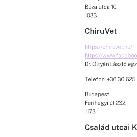
Búza utca 10.
1033
ChiruVet
https://chiruvet.hu/
https://www.facebo
Dr. Oltyán László
egz
Telefon: +36 30 625
Budapest
Ferihegyi út 232.
1173
Család utcai K