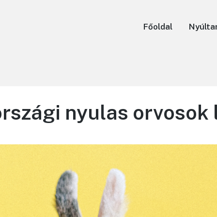
Főoldal
Nyúlta
szági nyulas orvosok l