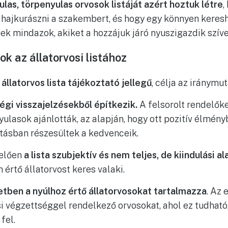
las, törpenyulas orvosok listáját azért hoztuk létre
,
n hajkurászni a szakembert, és hogy egy könnyen keres
k mindazok, akiket a hozzájuk járó nyuszigazdik szív
k az állatorvosi listához
 állatorvos lista tájékoztató jellegű
, célja az iránymut
égi visszajelzésekből építkezik.
A felsorolt rendelőke
yulasok ajánlották, az alapján, hogy ott pozitív élmény
átásban részesültek a kedvenceik.
elően
a lista szubjektív és nem teljes, de kiindulási 
 értő állatorvost keres valaki.
setben a nyúlhoz értő állatorvosokat tartalmazza
. Az 
i végzettséggel rendelkező orvosokat, ahol ez tudható
fel.