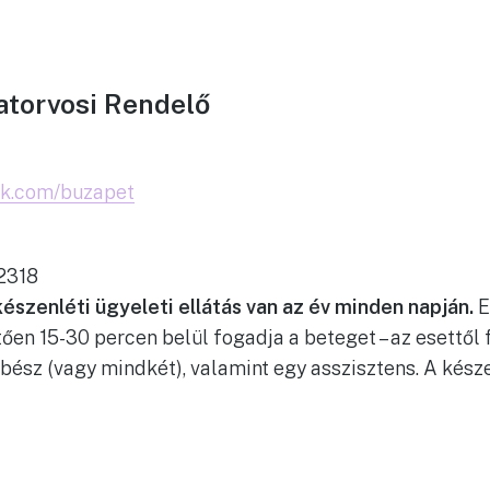
atorvosi Rendelő
ok.com/buzapet
 2318
észenléti ügyeleti ellátás van az év minden napján.
E
ően 15-30 percen belül fogadja a beteget – az esettől 
ész (vagy mindkét), valamint egy asszisztens. A készen