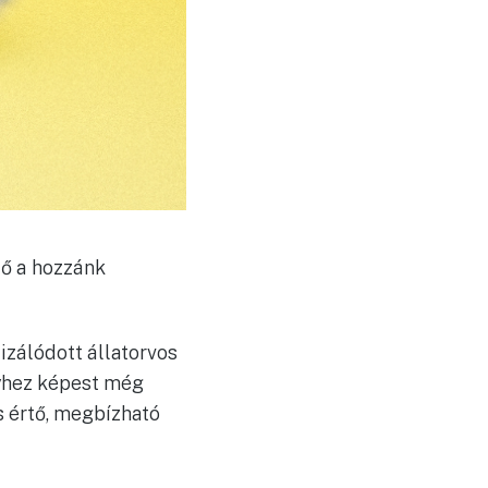
tő a hozzánk
izálódott állatorvos
yhez képest még
s értő, megbízható