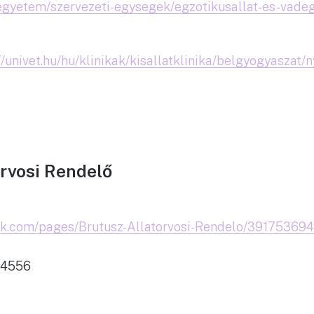
u/egyetem/szervezeti-egysegek/egzotikusallat-es-vade
//univet.hu/hu/klinikak/kisallatklinika/belgyogyaszat/n
orvosi Rendelő
ok.com/pages/Brutusz-Allatorvosi-Rendelo/39175369
 4556