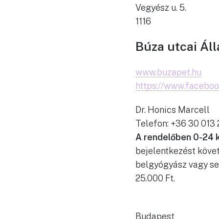
Vegyész u. 5.
1116
Búza utcai Áll
www.buzapet.hu
https://www.facebo
Dr. Honics Marcell
Telefon: +36 30 013
A rendelőben 0-24 k
bejelentkezést követ
belgyógyász vagy seb
25.000 Ft.
Budapest