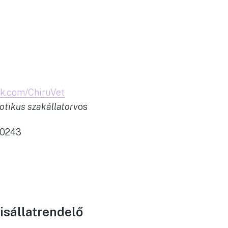
ok.com/ChiruVet
otikus szakállatorv
os
 0243
isállatrendelő