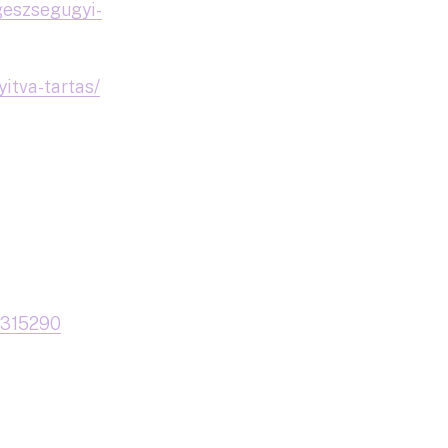
geszsegugyi-
yitva-tartas/
4315290